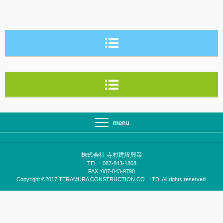
株式会社 寺村建設興業
TEL：087-843-1868
FAX :087-843-9790
Copyright ©2017 TERAMURA CONSTRUCTION CO., LTD. All rights reserved.